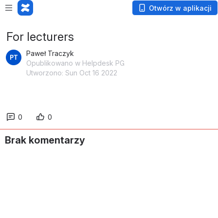
Otwórz w aplikacji
For lecturers
Paweł Traczyk
Opublikowano w Helpdesk PG
Utworzono: Sun Oct 16 2022
0
0
Brak komentarzy