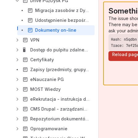
Drive PG/Dysk PG
Somethi
Migracja zasobów z Dysku PG (Drive PG - ownCloud) do MS OneDrive
The issue sho
Udostępnienie bezpośrednie zasobu lub poprzez link publiczny
There may be 
Dokumenty on-line
ask your admi
VPN
Trace: 7ef25
🖥️
Dostęp do pulpitu zdalnego aplikacji TETA
Reload pag
Certyfikaty
Zapisy (przedmioty, grupy, kursy podrzędne)
eNauczanie PG
MOST Wiedzy
eRekrutacja - instrukcja dla kandydata
CMS Drupal - zarządzanie uczelnianymi stronami internetowymi
Repozytorium dokumentów (Alfresco)
Oprogramowanie