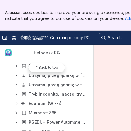
Instrukcja obsługi portalu kadrowo-płacowego TETA ME
Banner
Szkoła Doktorska - przesyłanie danych doktoranta z systemu Moja PG do systemu kadrowo-płacowego TETA
Atlassian uses cookies to improve your browsing experience, per
Top Bar
indicate that you agree to our use of cookies on your device.
Atl
Szkoła Doktorska Wdrożeniowa - przesyłanie danych doktoranta z systemu Moja PG do systemu kadrowo - płacowego TETA
Sidebar
Main Content
Telefony stacjonarne - zgłaszanie Awarii
Collapse sidebar
Switch sites or apps
Centrum pomocy PG
Dostępy do systemów
Aktualizacja szaty graficznej Centralnego Punktu Logowania
Helpdesk PG
Moja PG
FAQ
Back to top
🧹
Utrzymaj przeglądarkę w formie: ciasteczka i aktualizacje w 1 minutę
🧹
Utrzymaj przeglądarkę w formie: pamięć podręczna
Tryb incognito, inaczej tryb prywatny
🌐
Eduroam (Wi-Fi)
Microsoft 365
PGEDU+ Power Automate - instrukcja