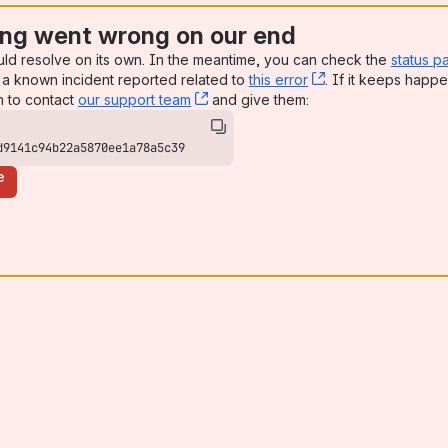
ng went wrong on our end
uld resolve on its own. In the meantime, you can check the
status p
a known incident reported related to
this error
, (opens new win
. If it keeps happe
n to contact
our support team
, (opens new window)
and give them:
d9141c94b22a5870ee1a78a5c39
e