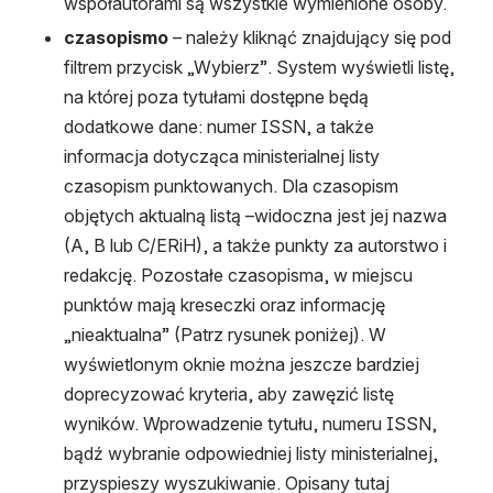
współautorami są wszystkie wymienione osoby.
czasopismo
 – należy kliknąć znajdujący się pod 
filtrem przycisk „Wybierz”. System wyświetli listę, 
na której poza tytułami dostępne będą 
dodatkowe dane: numer ISSN, a także 
informacja dotycząca ministerialnej listy 
czasopism punktowanych. Dla czasopism 
objętych aktualną listą –widoczna jest jej nazwa 
(A, B lub C/ERiH), a także punkty za autorstwo i 
redakcję. Pozostałe czasopisma, w miejscu 
punktów mają kreseczki oraz informację 
„nieaktualna” (Patrz rysunek poniżej). W 
wyświetlonym oknie można jeszcze bardziej 
doprecyzować kryteria, aby zawęzić listę 
wyników. Wprowadzenie tytułu, numeru ISSN, 
bądź wybranie odpowiedniej listy ministerialnej, 
przyspieszy wyszukiwanie. Opisany tutaj 